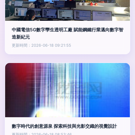
中國電信5G數字孿生透明工廠 賦能鋼鐵行業邁向數字智
造新紀元
更新時間：2026-06-18 09:21:55
數字時代的創意源泉 探索科技與光影交織的視覺設計
更新時間：2026-06-18 08:53:46